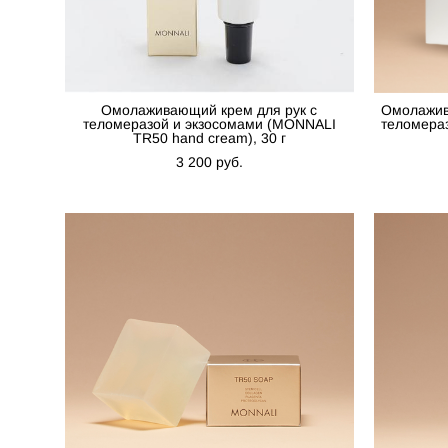
Омолаживающий крем для рук с
Омолажив
теломеразой и экзосомами (MONNALI
теломераз
TR50 hand cream), 30 г
3 200 pуб.