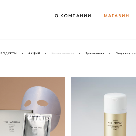
О КОМПАНИИ
О КОМПАНИИ
МАГАЗИН
МАГАЗИН
ПРОДУКТЫ
•
АКЦИИ
•
Косметология
•
Трихология
•
Пищевые до