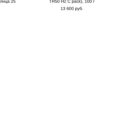
олнца 25
TR50 H2 C pack), 100 г
13 600 pуб.