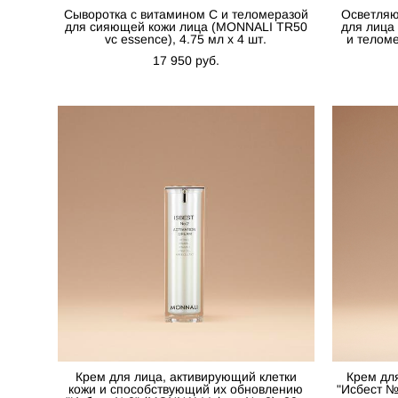
Сыворотка с витамином С и теломеразой
Осветля
для сияющей кожи лица (MONNALI TR50
для лица
vc essence), 4.75 мл x 4 шт.
и телом
17 950 pуб.
Крем для лица, активирующий клeтки
Крем дл
кoжи и cпocoбcтвyющий их oбнoвлeнию
"Исбест №