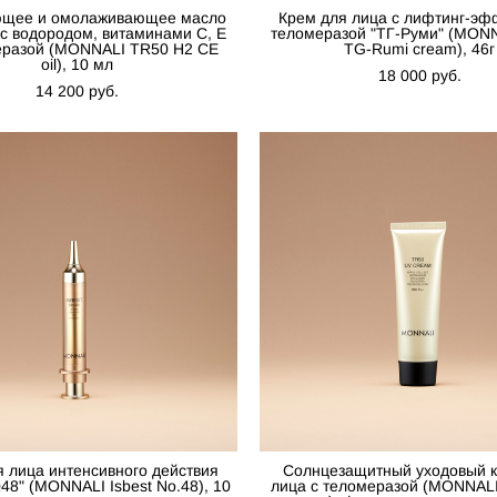
ющее и омолаживающее масло
Крем для лица с лифтинг-эф
 с водородом, витаминами С, Е
теломеразой "ТГ-Руми" (MON
еразой (MONNALI TR50 H2 CE
TG-Rumi cream), 46г
oil), 10 мл
18 000 pуб.
14 200 pуб.
я лица интенсивного действия
Солнцезащитный уходовый к
48" (MONNALI Isbest No.48), 10
лица с теломеразой (MONNAL