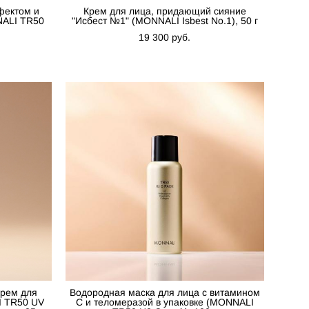
фектом и
Крем для лица, придающий сияние
NALI TR50
"Исбест №1" (MONNALI Isbest No.1), 50 г
19 300 pуб.
рем для
Водородная маска для лица с витамином
I TR50 UV
С и теломеразой в упаковке (MONNALI