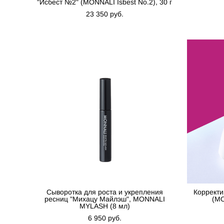
"Исбест №2" (MONNALI Isbest No.2), 30 г
23 350 pуб.
Сыворотка для роста и укрепления
Корректи
ресниц "Михацу Майлэш", MONNALI
(MO
MYLASH (8 мл)
6 950 pуб.