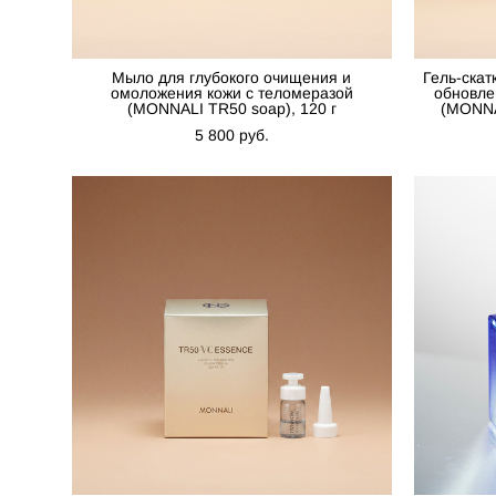
Мыло для глубокого очищения и
Гель-скат
омоложения кожи с теломеразой
обновле
(MONNALI TR50 soap), 120 г
(MONNAL
5 800 pуб.