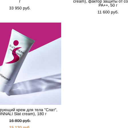
г
cream), фактор защиты от с
PA++, 50 г
33 950 pуб.
11 600 pуб.
рующий крем для тела "Слат",
NNALI Slat cream), 180 г
16 800 pуб.
15 120 pуб.