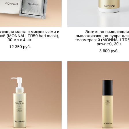
ающая маска с микроиглами и
Энзимная очищающая
ой (MONNALI TR50 hari mask),
омолаживающая пудра для 
30 мл x 4 шт.
теломеразой (MONNALI TR
powder), 30 г
12 350 pуб.
3 600 pуб.