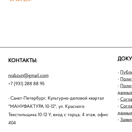
ДОКУ
КОНТАКТЫ:
-
Публ
nrabzun@gmail.com
-
Поли
+7 (931) 288 88 95
-
Поли
данны
Санкт-Петербург, Культурно-деловой квартал
-
Согла
-
-
Согла
"МАНУФАКТУРА 10-12", ул. Красного
данны
Текстильщика 10-12 У, вход с торца, 4 этаж, офис
-
Заявл
404